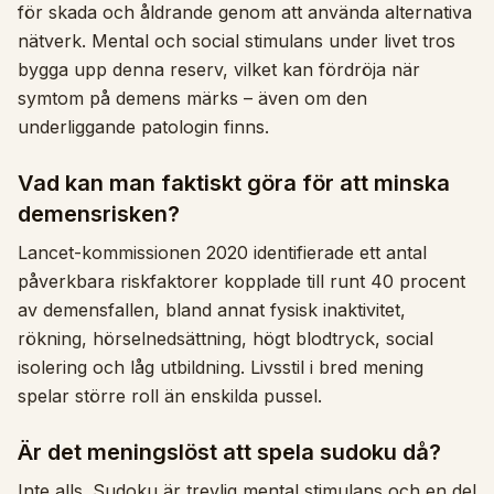
för skada och åldrande genom att använda alternativa
nätverk. Mental och social stimulans under livet tros
bygga upp denna reserv, vilket kan fördröja när
symtom på demens märks – även om den
underliggande patologin finns.
Vad kan man faktiskt göra för att minska
demensrisken?
Lancet-kommissionen 2020 identifierade ett antal
påverkbara riskfaktorer kopplade till runt 40 procent
av demensfallen, bland annat fysisk inaktivitet,
rökning, hörselnedsättning, högt blodtryck, social
isolering och låg utbildning. Livsstil i bred mening
spelar större roll än enskilda pussel.
Är det meningslöst att spela sudoku då?
Inte alls. Sudoku är trevlig mental stimulans och en del