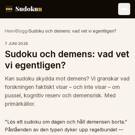
Hoppa till innehåll
Sudoku
n
Hem
›
Blogg
›
Sudoku och demens: vad vet vi egentligen?
7 JUNI 2026
Sudoku och demens: vad vet
vi egentligen?
Kan sudoku skydda mot demens? Vi granskar vad
forskningen faktiskt visar – och inte visar – om
pussel, kognitiv reserv och demensrisk. Med
primärkällor.
"Lös ett sudoku om dagen och håll demensen borta."
Påståenden av den typen dyker upp regelbundet —