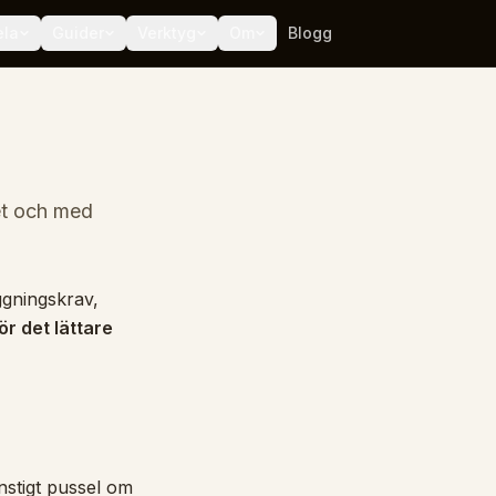
ela
Guider
Verktyg
Om
Blogg
et och med
ggningskrav,
ör det lättare
nstigt pussel om