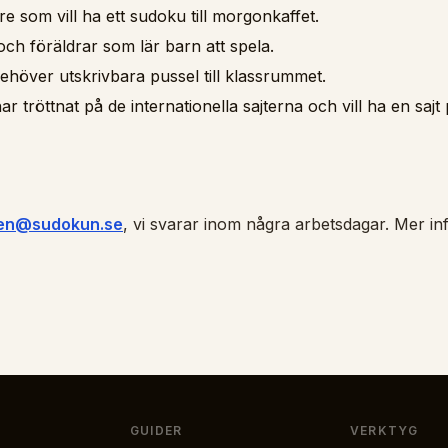
e som vill ha ett sudoku till morgonkaffet.
ch föräldrar som lär barn att spela.
höver utskrivbara pussel till klassrummet.
r tröttnat på de internationella sajterna och vill ha en sajt
nen@sudokun.se
, vi svarar inom några arbetsdagar. Mer i
GUIDER
VERKTYG