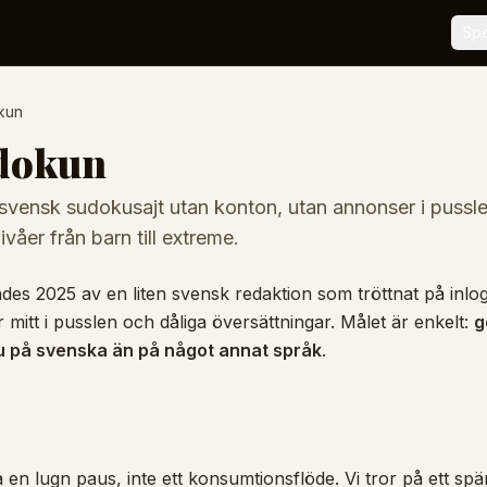
Sp
kun
dokun
svensk sudokusajt utan konton, utan annonser i pussl
ivåer från barn till extreme.
es 2025 av en liten svensk redaktion som tröttnat på inlo
itt i pusslen och dåliga översättningar. Målet är enkelt:
g
u på svenska än på något annat språk
.
en lugn paus, inte ett konsumtionsflöde. Vi tror på ett spä