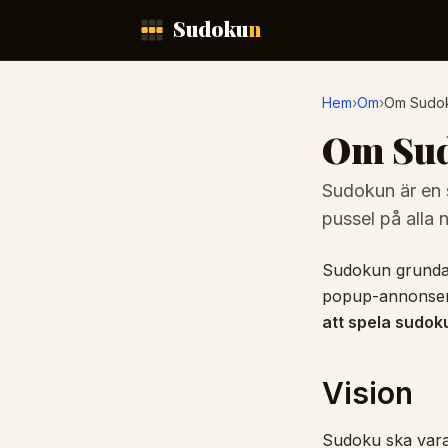
Hoppa till innehåll
Sudoku
n
Hem
›
Om
›
Om Sudo
Om Su
Sudokun är en 
pussel på alla n
Sudokun grundad
popup-annonser m
att spela sudok
Vision
Sudoku ska vara 