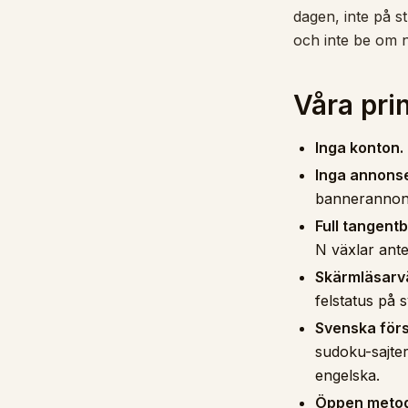
dagen, inte på s
och inte be om n
Våra pri
Inga konton.
Inga annonser
bannerannons
Full tangent
N växlar ant
Skärmläsarvä
felstatus på 
Svenska förs
sudoku-sajter
engelska.
Öppen metod