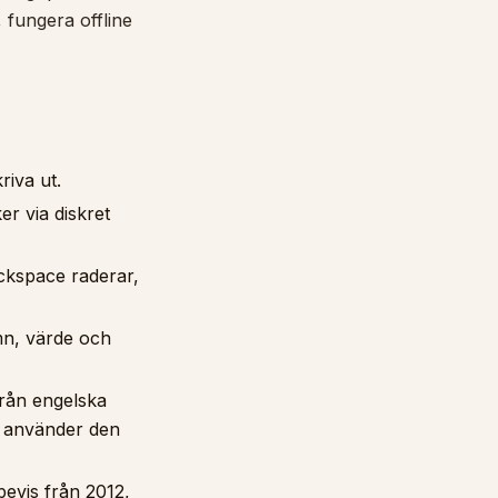
 fungera offline
riva ut.
er via diskret
ackspace raderar,
mn, värde och
från engelska
i använder den
bevis från 2012,