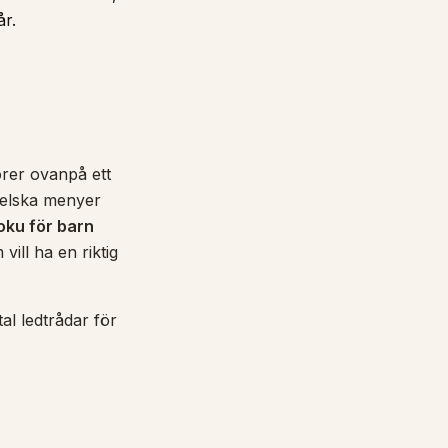
år.
orer ovanpå ett
ngelska menyer
oku för barn
ill ha en riktig
al ledtrådar för