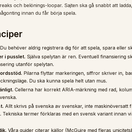
treaks och belönings-loopar. Sajten ska gå snabbt att ladda,
ågonting innan du får börja spela.
nciper
Du behöver aldrig registrera dig för att spela, spara eller sk
 i pusslet.
Själva spelytan är ren. Eventuell finansiering sk
ering utanför spelytan.
bordsstöd.
Pilarna flyttar markeringen, siffror skriver in, b
eckningsläge. Du ska kunna spela helt utan mus.
nligt.
Cellerna har korrekt ARIA-märkning med rad, kolu
svenska.
t.
Allt skrivs på svenska av svenskar, inte maskinöversatt 
. Tekniska termer förklaras med en svensk variant innan v
ik.
Våra guider citerar källor (McGuire med fleras unicitets