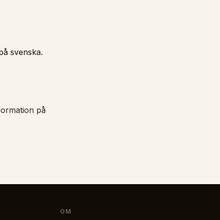
 på svenska.
nformation på
OM