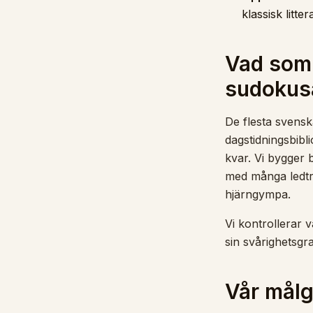
klassisk litte
Vad som 
sudokusa
De flesta svensk
dagstidningsbibl
kvar. Vi bygger 
med många ledt
hjärngympa.
Vi kontrollerar v
sin svårighetsgr
Vår mål