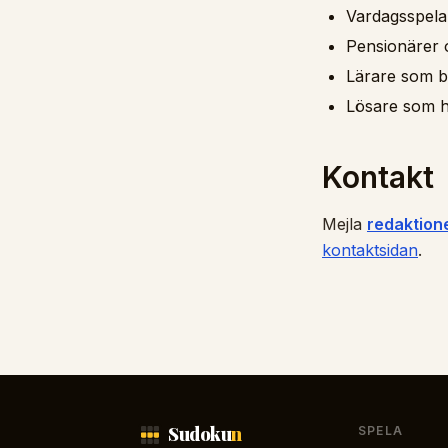
Vardagsspelar
Pensionärer o
Lärare som be
Lösare som ha
Kontakt
Mejla
redaktio
kontaktsidan
.
Sudoku
n
SPELA