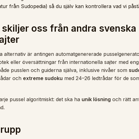
ratur från Sudopedia) så du själv kan kontrollera vad vi påst
skiljer oss från andra svenska
jter
a alternativ är antingen automatgenererade pusselgenerat
iotek eller översättningar från internationella sajter med e
både pusslen och guiderna själva, inklusive nivåer som
sud
rådar och
extreme sudoku
med 24–26 ledtrådar för de som v
arje pussel algoritmiskt: det ska ha
unik lösning
och rätt ant
ad.
grupp