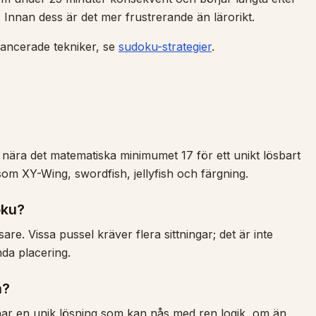
 Innan dess är det mer frustrerande än lärorikt.
ancerade tekniker, se
sudoku-strategier
.
nära det matematiska minimumet 17 för ett unikt lösbart
om XY-Wing, swordfish, jellyfish och färgning.
oku?
are. Vissa pussel kräver flera sittningar; det är inte
nda placering.
å?
 har en unik lösning som kan nås med ren logik, om än