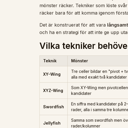
mönster räcker. Tekniker som löste svår 
räcker bara för att komma igenom första
Det är konstruerat för att vara
långsamt
och ha en strategi för att inte ge upp utan
Vilka tekniker behöve
Teknik
Mönster
Tre celler bildar en "pivot + t
XY-Wing
alla med exakt två kandidater
Som XY-Wing men pivotcellen 
XYZ-Wing
kandidater
En siffra med kandidater på 2–3
Swordfish
rader, alla i samma tre kolumn
Samma som swordfish men öve
Jellyfish
rader/kolumner