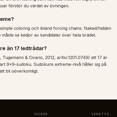
sar förstör du värdet av övningen.
treme?
 simple coloring och ibland forcing chains. Naked/hidden
u måste se kedjor av kandidater över hela brädet.
e än 17 ledtrådar?
, Tugemann & Civario, 2012, arXiv:1201.0749) att 17 är
ösbart 9×9-sudoku. Sudokuns extreme-nivå håller sig på
tt bli oöverkomligt.
GUIDER
VERKTYG