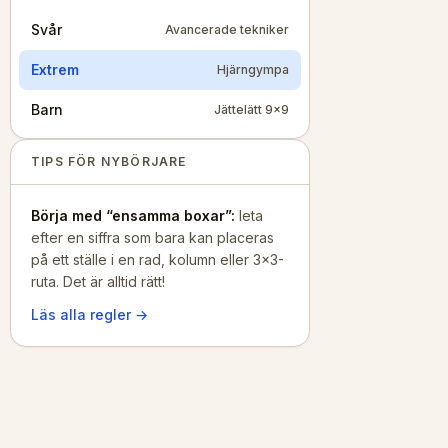
Svår
Avancerade tekniker
Extrem
Hjärngympa
Barn
Jättelätt 9×9
TIPS FÖR NYBÖRJARE
Börja med “ensamma boxar”:
leta
efter en siffra som bara kan placeras
på ett ställe i en rad, kolumn eller 3×3-
ruta. Det är alltid rätt!
Läs alla regler →