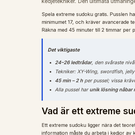
kedjetekniker. Den ultimata utmaninge
Spela extreme sudoku gratis. Pusslen h
minimumet 17, och kräver avancerade t
Räkna med 45 minuter till 2 timmar per p
Det viktigaste
24–26 ledtrådar
, den svåraste niv
Tekniker: XY-Wing, swordfish, jelly
45 min – 2 h
per pussel; vissa kräver
Alla pussel har
unik lösning nåbar 
Vad är ett extreme s
Ett extreme sudoku ligger nära det teoreti
information måste du arbeta i kedjor av k