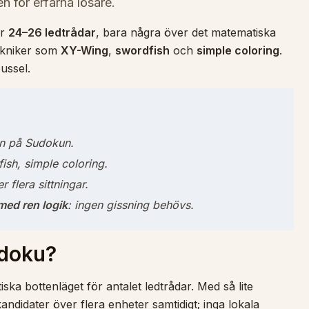
n för erfarna lösare.
ar
24–26 ledtrådar
, bara några över det matematiska
ekniker som
XY-Wing
,
swordfish
och
simple coloring
.
ussel.
ån på Sudokun.
fish, simple coloring.
 flera sittningar.
med ren logik
: ingen gissning behövs.
udoku?
ska bottenläget för antalet ledtrådar. Med så lite
andidater över flera enheter samtidigt; inga lokala