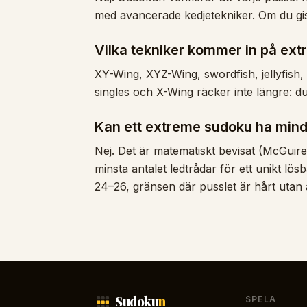
med avancerade kedjetekniker. Om du gis
Vilka tekniker kommer in på ex
XY-Wing, XYZ-Wing, swordfish, jellyfish,
singles och X-Wing räcker inte längre: d
Kan ett extreme sudoku ha mindr
Nej. Det är matematiskt bevisat (McGuire
minsta antalet ledtrådar för ett unikt l
24–26, gränsen där pusslet är hårt utan a
Sudoku
n
SPELA