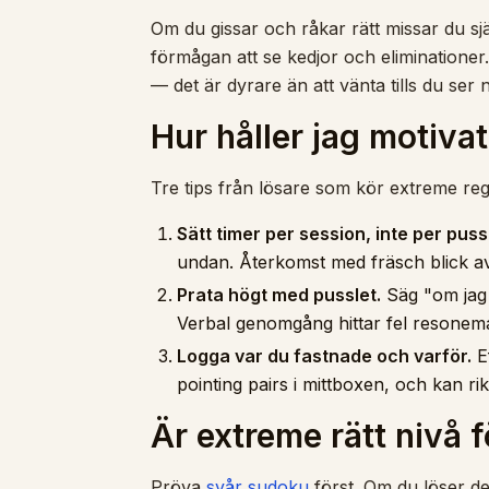
Om du gissar och råkar rätt missar du s
förmågan att se kedjor och eliminationer
— det är dyrare än att vänta tills du ser 
Hur håller jag motiva
Tre tips från lösare som kör extreme re
Sätt timer per session, inte per puss
undan. Återkomst med fräsch blick av
Prata högt med pusslet.
Säg "om jag s
Verbal genomgång hittar fel resonem
Logga var du fastnade och varför.
Ef
pointing pairs i mittboxen, och kan rik
Är extreme rätt nivå 
Pröva
svår sudoku
först. Om du löser d