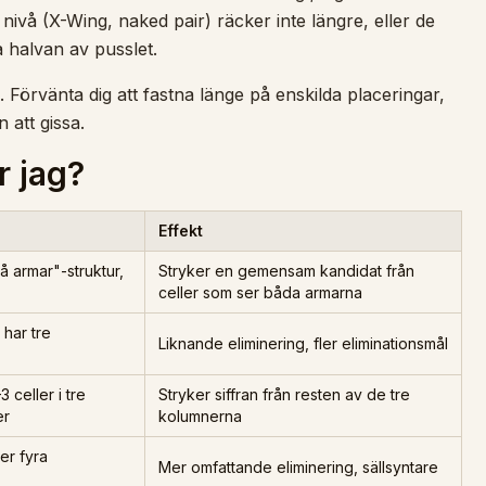
nivå (X-Wing, naked pair) räcker inte längre, eller de
 halvan av pusslet.
. Förvänta dig att fastna länge på enskilda placeringar,
 att gissa.
r jag?
Effekt
vå armar"-struktur,
Stryker en gemensam kandidat från
celler som ser båda armarna
har tre
Liknande eliminering, fler eliminationsmål
 celler i tre
Stryker siffran från resten av de tre
er
kolumnerna
r fyra
Mer omfattande eliminering, sällsyntare