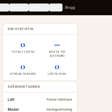
ela
Guider
Verktyg
Om
Blogg
DIN STATISTIK
0
—
TOTALT LÖSTA
BÄSTA TID
(EXTREM)
0
0
STREAK (DAGAR)
LÖSTA IDAG
SVÅRIGHETSGRAD
Lätt
Passar nybörjare
Medel
Vardagsutmaning