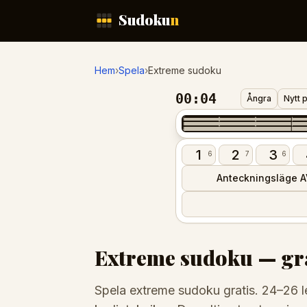
Hoppa till innehåll
Sudoku
n
Hem
›
Spela
›
Extreme sudoku
00:04
Ångra
Nytt 
Speltid
1
9
5
8
6
9
4
2
1
5
8
6
1
2
3
6
7
6
Anteckningsläge
A
Extreme sudoku — gra
Spela extreme sudoku gratis. 24–26 l