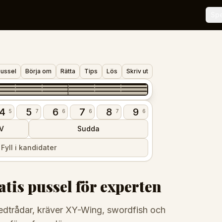
Sp
pussel
Börja om
Rätta
Tips
Lös
Skriv ut
7
4
3
7
3
9
6
2
4
7
1
3
4
4
5
6
7
8
9
5
7
6
6
7
6
V
Sudda
Fyll i kandidater
tis pussel för experten
edtrådar, kräver XY-Wing, swordfish och