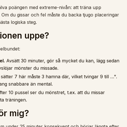
jälva poängen med extreme-nivån: att träna upp
. Om du gissar och fel måste du backa tjugo placeringar
nästa logiska steg.
tionen uppe?
gelbundet:
el.
Avsätt 30 minuter, gör så mycket du kan, lägg sedan
slöjar mönster du missade.
ätter 7 här måste 3 hamna där, vilket tvingar 9 till …".
ang snabbare än mental.
ter 10 pussel ser du mönstret, t.ex. att du missar
ta träningen.
för mig?
em under 25 minuter konsekvent och börjar längta efter