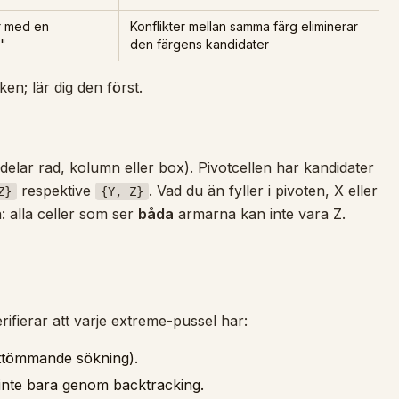
r med en
Konflikter mellan samma färg eliminerar
r"
den färgens kandidater
en; lär dig den först.
(delar rad, kolumn eller box). Pivotcellen har kandidater
respektive
. Vad du än fyller i pivoten, X eller
Z}
{Y, Z}
: alla celler som ser
båda
armarna kan inte vara Z.
ifierar att varje extreme-pussel har:
ttömmande sökning).
 inte bara genom backtracking.